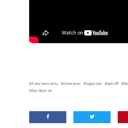
A star wars story
clone wars
rogue one
spin off
St
Star Wars VII