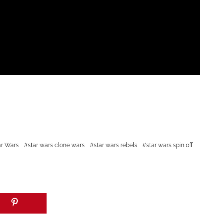
ar Wars
star wars clone wars
star wars rebels
star wars spin off