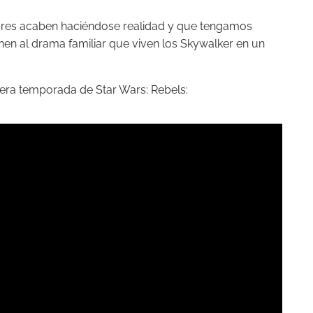
res acaben haciéndose realidad y que tengamos
n al drama familiar que viven los Skywalker en un
rimera temporada de Star Wars: Rebels: