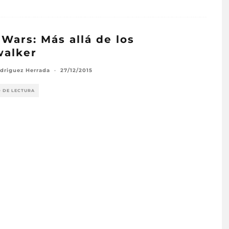
 Wars: Más allá de los
walker
odriguez Herrada
·
27/12/2015
O DE LECTURA