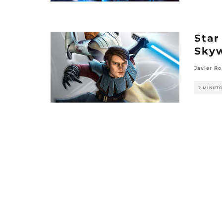
Star
Sky
Javier R
2 MINUT