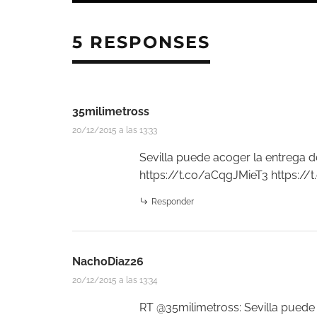
5 RESPONSES
35milimetross
20/12/2015 a las 13:33
Sevilla puede acoger la entrega 
https://t.co/aCqgJMieT3
https://
Responder
NachoDiaz26
20/12/2015 a las 13:34
RT @35milimetross: Sevilla puede