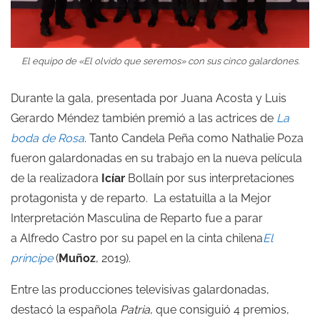
El equipo de «El olvido que seremos» con sus cinco galardones.
Durante la gala, presentada po
r Juana Acosta
y
Luis
Gerardo Méndez
también premió a las actrices de
La
boda de Rosa
. Tanto
Candela Peña
como
Nathalie Poza
fueron galardonadas en su trabajo en la nueva película
de la realizadora
Icíar
Bollaín
por sus interpretaciones
protagonista y de reparto. La estatuilla a la
Mejor
Interpretación Masculina de Reparto
fue a parar
a
Alfredo Castro
por su papel en la cinta chilena
El
príncipe
(
Muñoz
, 2019).
Entre las producciones televisivas galardonadas,
destacó la española
Patria
, que consiguió 4 premios,