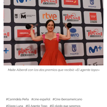
Maite Alberdi con los dos premios que recibió «El agente topo»
Canmdela Peña
cine español
Cine iberoamericano
Diego Luna
El Agente Topo
El olvido que seremos