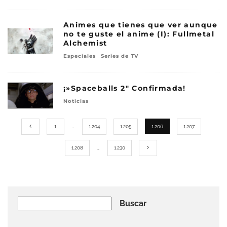
Animes que tienes que ver aunque
no te guste el anime (I): Fullmetal
Alchemist
Especiales
Series de TV
¡»Spaceballs 2″ Confirmada!
Noticias
1
…
1.204
1.205
1.206
1.207
1.208
…
1.230
Buscar
Buscar