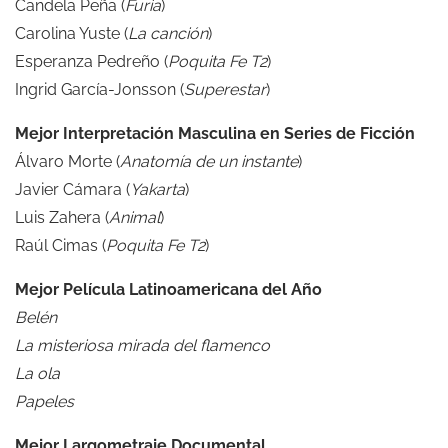
Candela Peña (
Furia
)
Carolina Yuste (
La canción
)
Esperanza Pedreño (
Poquita Fe T2
)
Ingrid García-Jonsson (
Superestar
)
Mejor Interpretación Masculina en Series de Ficción
Álvaro Morte (
Anatomía de un instante
)
Javier Cámara (
Yakarta
)
Luis Zahera (
Animal
)
Raúl Cimas (
Poquita Fe T2
)
Mejor Película Latinoamericana del Año
Belén
La misteriosa mirada del flamenco
La ola
Papeles
Mejor Largometraje Documental