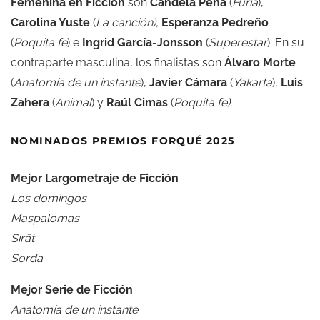
Femenina en Ficción
son
Candela Peña
(
Furia
),
Carolina Yuste
(
La canción),
Esperanza Pedreño
(
Poquita fe
) e
Ingrid García-Jonsson
(
Superestar
). En su
contraparte masculina, los finalistas son
Álvaro Morte
(
Anatomía de un instante
),
Javier Cámara
(
Yakarta
),
Luis
Zahera
(
Animal
) y
Raúl Cimas
(
Poquita fe).
NOMINADOS PREMIOS FORQUÉ 2025
Mejor Largometraje de Ficción
Los domingos
Maspalomas
Sirât
Sorda
Mejor Serie de Ficción
Anatomía de un instante