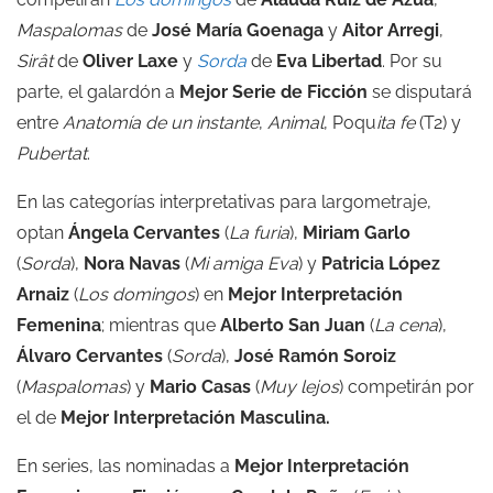
Maspalomas
de
José María Goenaga
y
Aitor Arregi
,
Sirât
de
Oliver Laxe
y
Sorda
de
Eva Libertad
. Por su
parte, el galardón a
Mejor Serie de Ficción
se disputará
entre
Anatomía de un instante
,
Animal
, Poqu
ita fe
(T2) y
Pubertat
.
En las categorías interpretativas para largometraje,
optan
Ángela Cervantes
(
La furia
),
Miriam Garlo
(
Sorda
),
Nora Navas
(
Mi amiga Eva
) y
Patricia López
Arnaiz
(
Los domingos
) en
Mejor Interpretación
Femenina
; mientras que
Alberto San Juan
(
La cena
),
Álvaro Cervantes
(
Sorda
),
José Ramón Soroiz
(
Maspalomas
) y
Mario Casas
(
Muy lejos
) competirán por
el de
Mejor Interpretación Masculina.
En series, las nominadas a
Mejor Interpretación