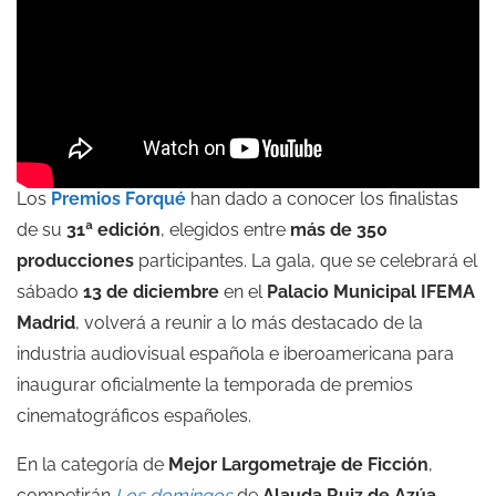
Los
Premios Forqué
han dado a conocer los finalistas
de su
31ª edición
, elegidos entre
más de 350
producciones
participantes. La gala, que se celebrará el
sábado
13 de diciembre
en el
Palacio Municipal IFEMA
Madrid
, volverá a reunir a lo más destacado de la
industria audiovisual española e iberoamericana para
inaugurar oficialmente la temporada de premios
cinematográficos españoles.
En la categoría de
Mejor Largometraje de Ficción
,
competirán
Los domingos
de
Alauda Ruiz de Azúa
,