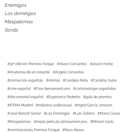
Enemigos
Los domingos
Maspalomas
Sorda
31ª edición Premios Forqué
Alvaro Cervantes
alvaro morte
Anatomía de un instante
Ángela Cervantes
animación española
Animal
Candela Peña
Carolina Yuste
cine español
Cine iberoamericano
cortometrajes españoles
documental español
Esperanza Pedreño
gala de premios
IFEMA Madrid
industria audiovisual
Ingrid García Jonsson
José Ramón Soroiz
Los Domingos
Luis Zahera
Mario Casas
Maspalomas
mejor película latinoamericana
Miriam Garlo
nominaciones Premios Forqué
Nora Navas