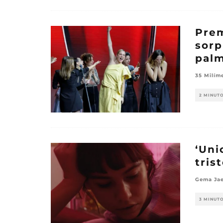
Prem
sorp
palm
35 Milím
2 MINUT
‘Uni
tris
Gema Jae
3 MINUT