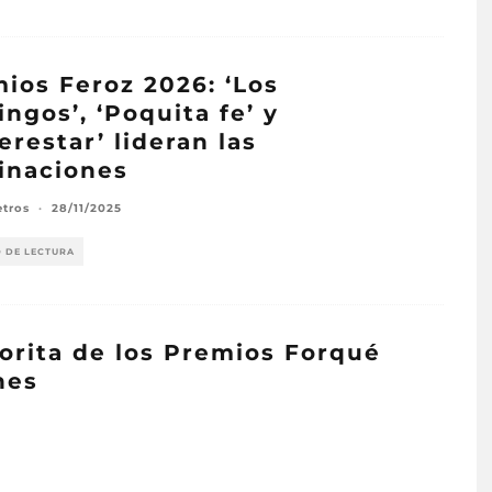
ios Feroz 2026: ‘Los
ngos’, ‘Poquita fe’ y
erestar’ lideran las
inaciones
etros
·
28/11/2025
O DE LECTURA
vorita de los Premios Forqué
nes