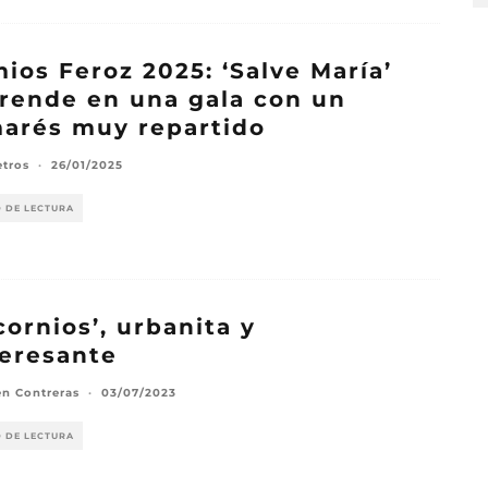
ios Feroz 2025: ‘Salve María’
rende en una gala con un
arés muy repartido
etros
·
26/01/2025
O DE LECTURA
cornios’, urbanita y
teresante
n Contreras
·
03/07/2023
O DE LECTURA