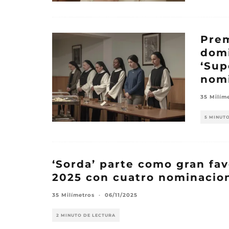
Prem
domi
‘Sup
nom
35 Milím
5 MINUT
‘Sorda’ parte como gran fa
2025 con cuatro nominacio
35 Milímetros
·
06/11/2025
2 MINUTO DE LECTURA