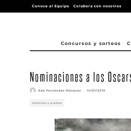
Conoce al Equipo
Colabora con nosotros
Concursos y sorteos
C
Nominaciones a los Oscar
Ada Fernández Márquez
·
14/01/2016
Festivales y premios