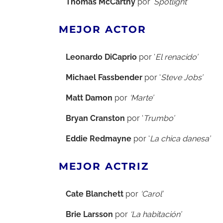
Thomas McCarthy
por ‘
Spotlight’
MEJOR ACTOR
Leonardo DiCaprio
por ‘
El renacido’
Michael Fassbender
por ‘
Steve Jobs’
Matt Damon
por
‘Marte’
Bryan Cranston
por ‘
Trumbo’
Eddie Redmayne
por ‘
La chica danesa’
MEJOR ACTRIZ
Cate Blanchett
por
‘Carol’
Brie Larsson
por
‘La habitación’