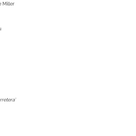
 Miller
u
rretera’