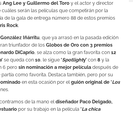
as
Ang Lee y Guillermo del Toro
y el actor y director
 de cuáles serán las películas que competirán por la
día de la gala de entrega número 88 de estos premios
ris Rock
.
 González Iñárritu
, que ya arrasó en la pasada edición
gran triunfador de los
Globos de Oro con 3 premios
nardo DiCaprio
, se alza como la gran favorita con
12
a
‘
se queda con
10
, le sigue
‘
Spotlight
y’
con
8
y la
n 6 pero
sin nominación a mejor película
después de
partía como favorita. Destaca también, pero por su
 nominado
en esta ocasión por el
guión original de ‘
Los
nes.
encontramos de la mano el
diseñador Paco Delgado,
estuario
por su trabajo en la película
‘
La chica