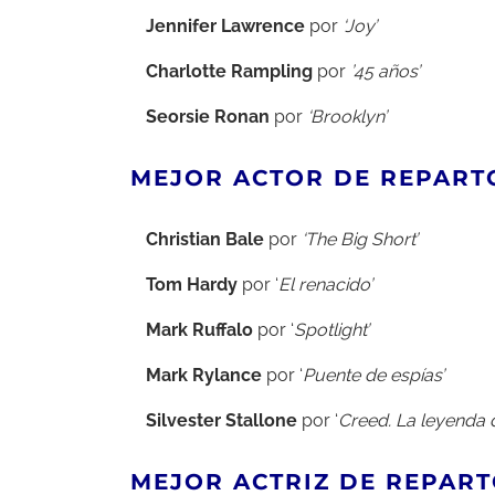
Jennifer Lawrence
por
‘Joy’
Charlotte Rampling
por
’45 años’
Seorsie Ronan
por
‘Brooklyn’
MEJOR ACTOR DE REPART
Christian Bale
por
‘
The Big Short’
Tom Hardy
por ‘
El renacido’
Mark Ruffalo
por ‘
Spotlight’
Mark Rylance
por ‘
Puente de espías’
Silvester Stallone
por ‘
Creed. La leyenda 
MEJOR ACTRIZ DE REPAR