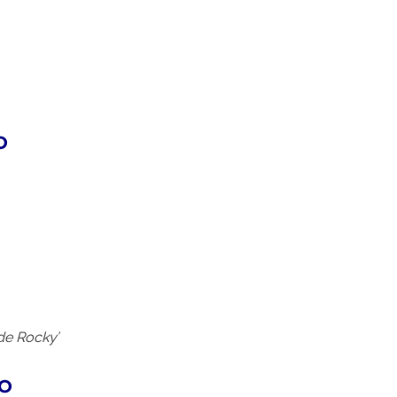
O
de Rocky’
TO