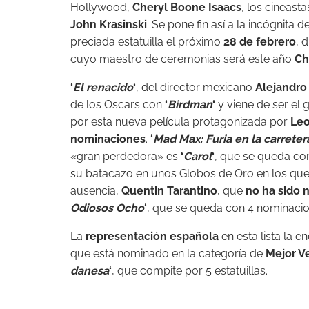
Hollywood,
Cheryl Boone Isaacs
, los cineast
John Krasinski
. Se pone fin así a la incógnita
preciada estatuilla el próximo
28 de febrero
, 
cuyo maestro de ceremonias será este año
Ch
‘
El renacido
‘
, del director mexicano
Alejandro
de los Oscars con
‘
Birdman
‘
y viene de ser el 
por esta nueva película protagonizada por
Leo
nominaciones
.
‘
Mad Max: Furia en la carreter
«gran perdedora» es
‘
Carol
‘
, que se queda co
su batacazo en unos Globos de Oro en los que 
ausencia,
Quentin Tarantino
, que
no ha sido
Odiosos Ocho
‘
, que se queda con 4 nominacio
La
representación española
en esta lista la 
que está nominado en la categoría de
Mejor V
danesa
‘
, que compite por 5 estatuillas.