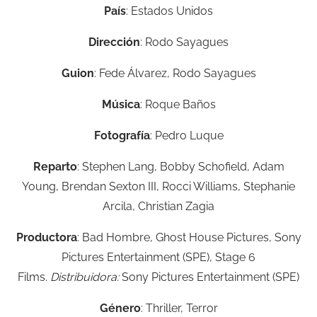
País
:
Estados Unidos
Dirección
:
Rodo Sayagues
Guion
:
Fede Álvarez,
Rodo Sayagues
Música
:
Roque Baños
Fotografía
:
Pedro Luque
Reparto
:
Stephen Lang,
Bobby Schofield,
Adam
Young,
Brendan Sexton III
,
Rocci Williams,
Stephanie
Arcila,
Christian Zagia
Productora
:
Bad Hombre,
Ghost House Pictures,
Sony
Pictures Entertainment (SPE),
Stage 6
Films.
Distribuidora:
Sony Pictures Entertainment (SPE)
Género
: Thriller, Terror