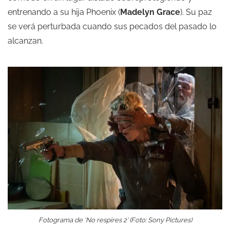
entrenando a su hija Phoenix (
Madelyn Grace
). Su paz
se verá perturbada cuando sus pecados del pasado lo
alcanzan.
Fotograma de ‘No respires 2’ (Foto: Sony Pictures)