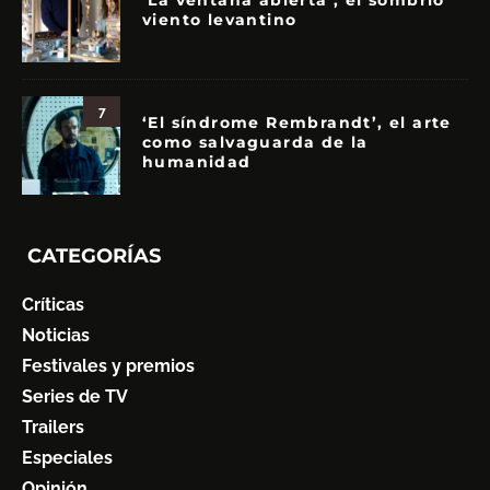
‘La ventana abierta’, el sombrío
viento levantino
7
‘El síndrome Rembrandt’, el arte
como salvaguarda de la
humanidad
CATEGORÍAS
Críticas
Noticias
Festivales y premios
Series de TV
Trailers
Especiales
Opinión