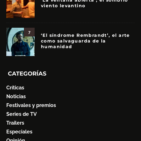
‘La ventana abierta’, el sombrío
viento levantino
7
‘El síndrome Rembrandt’, el arte
como salvaguarda de la
humanidad
CATEGORÍAS
Críticas
Noticias
Festivales y premios
Series de TV
Trailers
Especiales
Opinión