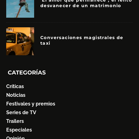
‘El amor que permanece’, el lento
desvanecer de un matrimonio
Conversaciones magistrales de
taxi
CATEGORÍAS
Críticas
Noticias
Festivales y premios
Series de TV
Trailers
Especiales
Opinión