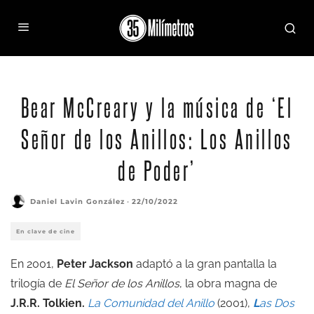
Bear McCreary y la música de ‘El
Señor de los Anillos: Los Anillos
de Poder’
Daniel Lavin González
·
22/10/2022
En clave de cine
En 2001,
Peter Jackson
adaptó a la gran pantalla la
trilogía de
El Señor de los Anillos
, la obra magna de
J.R.R. Tolkien.
La Comunidad del Anillo
(2001),
L
as Dos