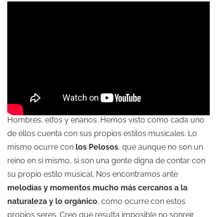
Hombres, elfos y enanos. Hemos visto como cada uno
de ellos cuenta con sus propios estilos musicales. Lo
mismo ocurre con
los Pelosos
, que aunque no son un
reino en sí mismo, si son una gente digna de contar con
su propio estilo musical. Nos encontramos ante
melodías y momentos mucho más cercanos a la
naturaleza y lo orgánico
, como ocurre con estos
propios seres. Creo que resulta imposible no sonreír