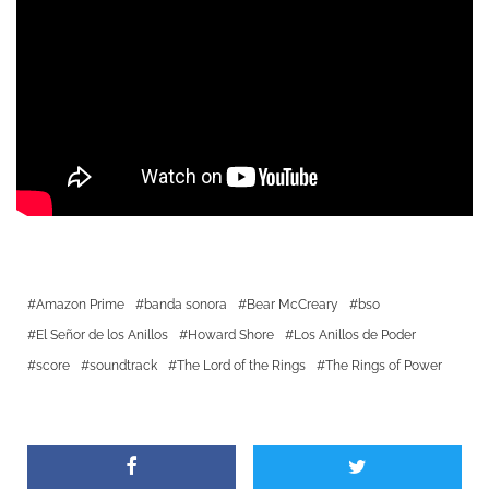
Amazon Prime
banda sonora
Bear McCreary
bso
El Señor de los Anillos
Howard Shore
Los Anillos de Poder
score
soundtrack
The Lord of the Rings
The Rings of Power