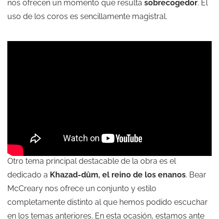
nos ofrecen un momento que resulta
sobrecogedor
. El
uso de los coros es sencillamente magistral.
Otro tema principal destacable de la obra es el
dedicado a
Khazad-dûm, el reino de los enanos
. Bear
McCreary nos ofrece un conjunto y estilo
completamente distinto al que hemos podido escuchar
en los temas anteriores. En esta ocasión, estamos ante