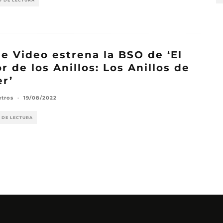
O DE LECTURA
e Video estrena la BSO de ‘El
r de los Anillos: Los Anillos de
r’
etros
·
19/08/2022
 DE LECTURA