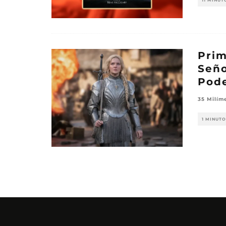
11 MINUT
Prim
Seño
Pode
35 Milím
1 MINUTO