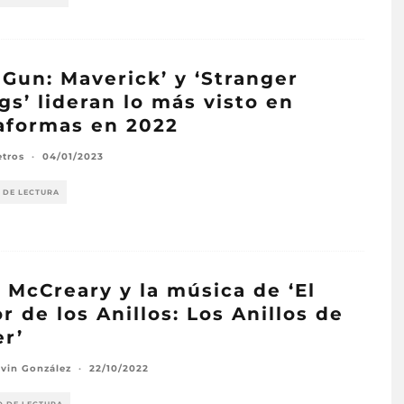
 Gun: Maverick’ y ‘Stranger
gs’ lideran lo más visto en
aformas en 2022
etros
·
04/01/2023
 DE LECTURA
 McCreary y la música de ‘El
r de los Anillos: Los Anillos de
r’
avin González
·
22/10/2022