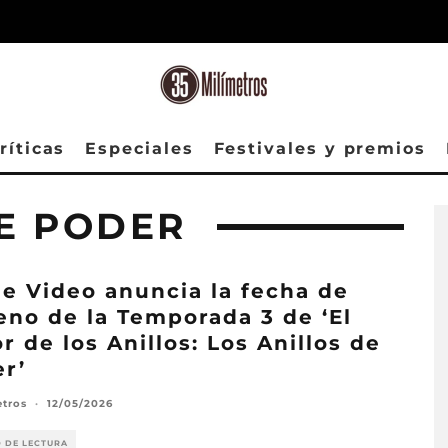
ríticas
Especiales
Festivales y premios
DE PODER
e Video anuncia la fecha de
eno de la Temporada 3 de ‘El
r de los Anillos: Los Anillos de
r’
etros
·
12/05/2026
O DE LECTURA