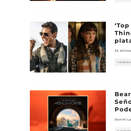
‘Top
Thin
plat
35 Milím
1 MINUTO
Bear
Seño
Pode
Daniel L