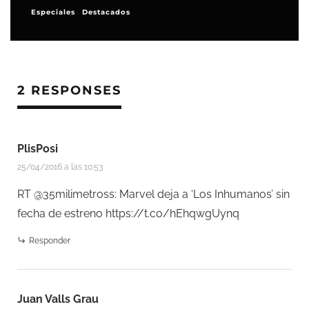
Especiales
Destacados
2 RESPONSES
PlisPosi
25/04/2016 a las 10:53
RT @35milimetross: Marvel deja a ‘Los Inhumanos’ sin
fecha de estreno
https://t.co/hEhqwgUynq
Responder
Juan Valls Grau