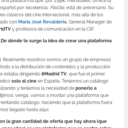
 una plataforma que, por 2.99€ mensuales, ofrece la
e español por excelencia,
FlixOlé
,
está de aniversario. Su
s clásicos del cine internacional, más allá de los
blado con
María José Revaldería
, General Manager de
ridTV
y profesora de comunicación en la CIP.
e dónde te surge la idea de crear una plataforma
mí. Realmente nosotros somos un grupo de empresas
odo a la distribución de contenidos y la producción.
o estaba dirigiendo
8Madrid TV
,
que fue el primer
dedicó
solo al cine
en España. Teníamos un catálogo
lizando y teníamos la necesidad de
ponerlo a
hí dijimos: venga, vamos a montar una plataforma que
entando catálogo, haciendo que la plataforma fuera
mos llegado hasta aquí.
n la gran cantidad de oferta que hay ahora (que