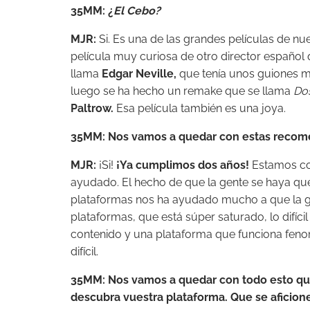
35MM: ¿
El Cebo?
MJR:
Si. Es una de las grandes películas de nu
película muy curiosa de otro director españo
llama
Edgar Neville,
que tenía unos guiones ma
luego se ha hecho un remake que se llama
Dos
Paltrow.
Esa película también es una joya.
35MM: Nos vamos a quedar con estas recomen
MJR:
¡Si!
¡Ya cumplimos dos años!
Estamos co
ayudado. El hecho de que la gente se haya qu
plataformas nos ha ayudado mucho a que la ge
plataformas, que está súper saturado, lo difí
contenido y una plataforma que funciona feno
difícil.
35MM: Nos vamos a quedar con todo esto que 
descubra vuestra plataforma. Que se aficion