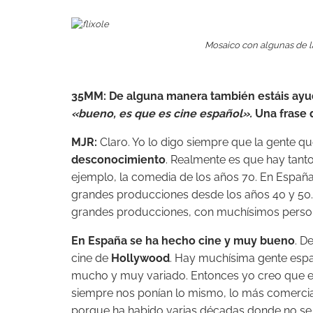
Mosaico con algunas de la
35MM:
De alguna manera también estáis ayud
«bueno, es que es cine español».
Una frase 
MJR:
Claro. Yo lo digo siempre que la gente qu
desconocimiento
. Realmente es que hay tant
ejemplo, la comedia de los años 70. En Españ
grandes producciones desde los años 40 y 50
grandes producciones, con muchísimos person
En España se ha hecho cine y muy bueno
. D
cine de
Hollywood
. Hay muchísima gente españ
mucho y muy variado. Entonces yo creo que e
siempre nos ponían lo mismo, lo más comercial
porque ha habido varias décadas donde no se hac