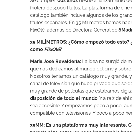
Se cumplen
dos años
desde el lanzamiento de
friolera de 3.000 títulos. La plataforma de cin
catálogo también incluye algunos de los grande
títulos españoles. En 35 Milímetros hemos ha
FlixOlé, ademas de Directora General de
8Mad
35 MILÍMETROS: ¿Cómo empezó todo esto? ¿D
como
FlixOlé
?
María José Revaldería:
La idea no surgió de 
que nos dedicamos al mundo del cine y sobre t
Nosotros teníamos un catálogo muy grande, y
canal de televisión que hubo privado que se 
muy grande de películas que estábamos digita
disposición de todo el mundo
. Y a raíz de a
sea accesible. Y empezamos poco a poco, aum
compatible con televisiones. Y poco a poco he
35MM: Es una plataforma muy interesante. Co