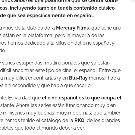
unos años) es una plataforma que se centra sobre
cas, incluyendo también tenéis contenido clásico
 de que sea específicamente en español.
trimos de la distribuidora
Mercury Films
, que tiene una
 están en la plataforma, pero la mayoría de las
nos hemos dedicado a la difusión del cine español y
do.
series estupendas, multinacionales que ya están
fícil encontrar este tipo de cine, el español. Entre que
a muy difícil encontrarlas (y en
Blu-Ray
menos), había
ba ahí escondido y que había que sacarlo.
nte. Es verdad que
el cine español es lo que ocupa el
stante. Ahora las series están funcionando muy bien.
 miniseries muy buenas, muy modernas, que también
e hemos tenido el catálogo de la
RKO
, de los grandes
vidables que todo el mundo debería ver.