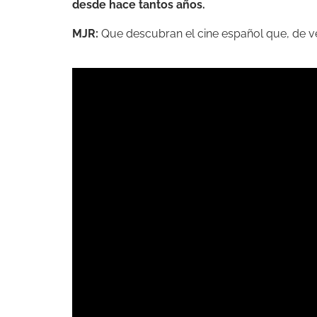
desde hace tantos años.
MJR:
Que descubran el cine español que, de v