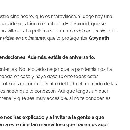
estro cine negro, que es maravillosa. Y luego hay una
l que además triunfó mucho en Hollywood, que se
ravillosos. La película se llama
La vida en un hilo
, que
 vidas en un instante,
que lo protagoniza
Gwyneth
daciones. Además, estáis de aniversario.
ntentas. No te puedo negar que la pandemia nos ha
edado en casa y haya descubierto todas estas
nte nos conociera. Dentro del todo el mercado de las
cil es hacer que te conozcan. Aunque tengas un buen
menal y que sea muy accesible, si no te conocen es
nos has explicado y a invitar a la gente a que
en a este cine tan maravilloso que hacemos aquí