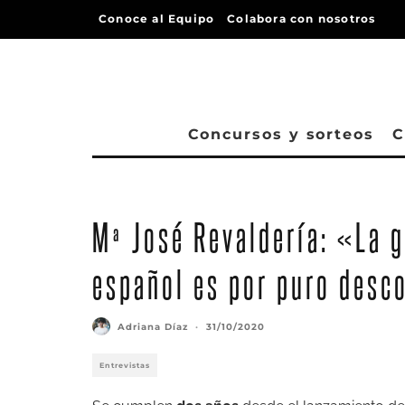
Conoce al Equipo
Colabora con nosotros
Concursos y sorteos
C
Mª José Revaldería: «La g
español es por puro desc
Adriana Díaz
·
31/10/2020
Entrevistas