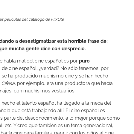
s películas del catálogo de FlixOlé
ando a desestigmatizar esta horrible frase de:
que mucha gente dice con desprecio.
e habla mal del cine español es por
puro
o de cine español, ¿verdad? No sólo tenemos, por
a se ha producido muchísimo cine y se han hecho
.
Cifesa
, por ejemplo, era una productora que hacía
ajes, con muchísimos vestuarios.
e hecho el talento español ha llegado a la meca del
ola que está trabajando allí. El cine español es
s parte del desconocimiento, a lo mejor porque como
, etc. Y creo que también es un tema generacional,
ía cine para familias, para ir con los niños al cine.