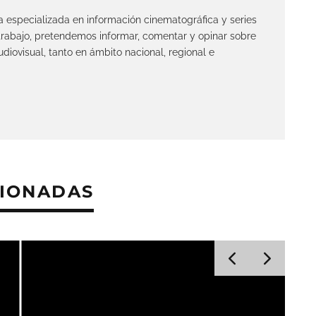
clo
‘Vaiana’ (2026), el arte de hacer
as.
la misma película pero sin
alma
Críticas
licada.
Los campos obligatorios están marcados con
*