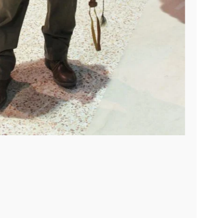
IBES
Frozen
Juego de Tronos
marvel
Sevilla
SevillaFicción