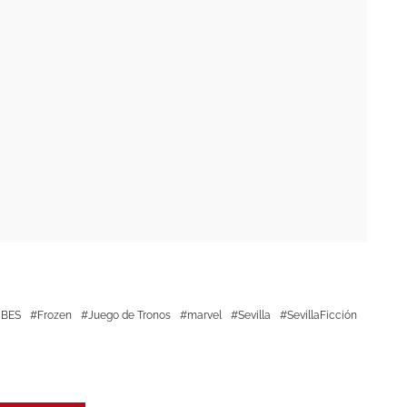
Siguiente artículo
‘Buena conducta’ renueva
por una segunda temporada