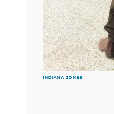
INDIANA JONES
Avengers
Cosplay
Disney
El Señor de los Anillos
F