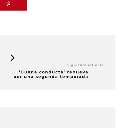
ta especializada en información cinematográfica y series
 trabajo, pretendemos informar, comentar y opinar sobre
diovisual, tanto en ámbito nacional, regional e
CIONADAS