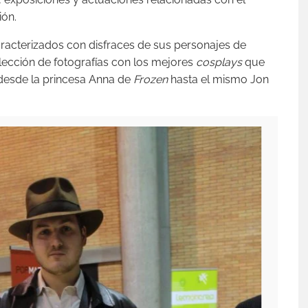
ión.
aracterizados con disfraces de sus personajes de
elección de fotografías con los mejores
cosplays
que
desde la princesa Anna de
Frozen
hasta el mismo Jon