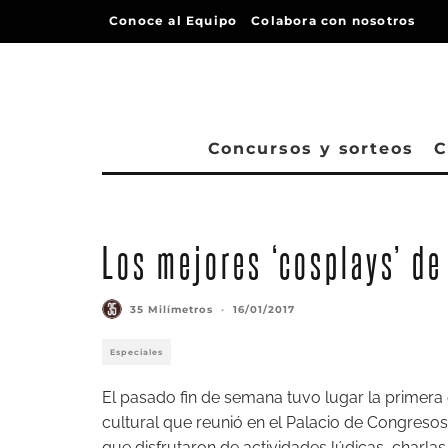
Conoce al Equipo
Colabora con nosotros
Concursos y sorteos
C
Los mejores ‘cosplays’ de
35 Milímetros
·
16/01/2017
Especiales
El pasado fin de semana tuvo lugar la primera 
cultural que reunió en el Palacio de Congreso
que disfrutaron de actividades lúdicas, charla