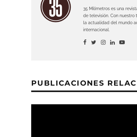
La Fundación Tres Culturas
d en el
dedica el mes de julio al ci
 los
de cine ‘Directoras frances
streno
Óperas primas’
Noticias
DEJA UNA RESPUESTA
Tu dirección de correo electrónico no será pub
COMENTARIO
*