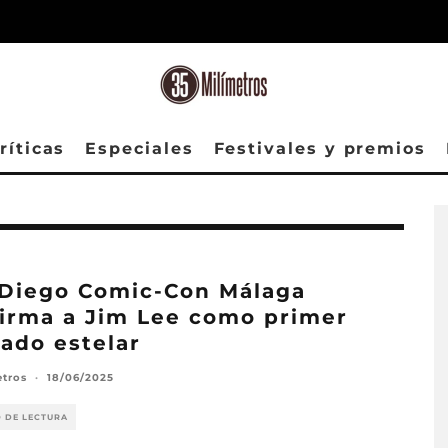
ríticas
Especiales
Festivales y premios
Diego Comic-Con Málaga
irma a Jim Lee como primer
tado estelar
etros
·
18/06/2025
O DE LECTURA