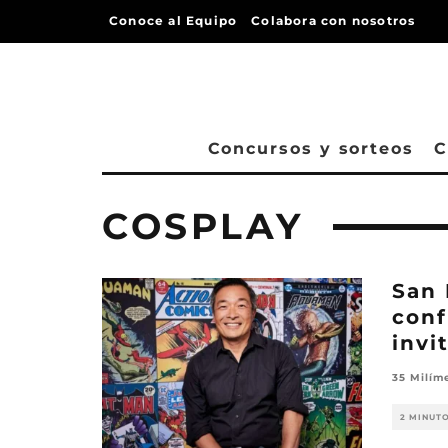
Conoce al Equipo
Colabora con nosotros
Concursos y sorteos
C
COSPLAY
San 
conf
invi
35 Milím
2 MINUT