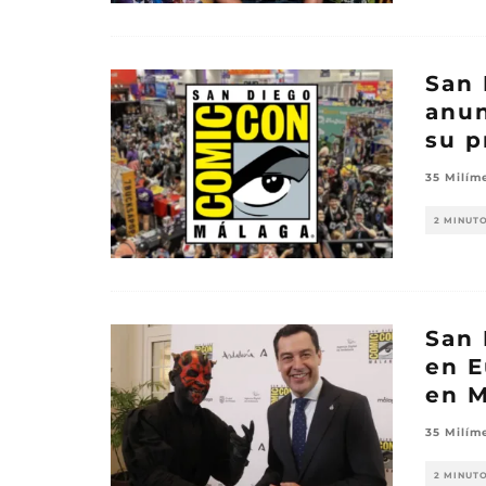
San 
anun
su p
35 Milím
2 MINUT
San
en E
en M
35 Milím
2 MINUT