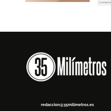
3 MINUT
redaccion@35milimetros.es