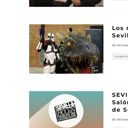
Los 
Sevi
35 Milím
1 MINUTO
SEVI
Saló
de S
35 Milím