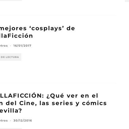
mejores ‘cosplays’ de
llaFicción
etros
·
16/01/2017
 DE LECTURA
LLAFICCIÓN: ¿Qué ver en el
n del Cine, las series y cómics
evilla?
etros
·
30/12/2016