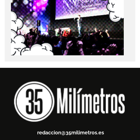
redaccion@35milimetros.es