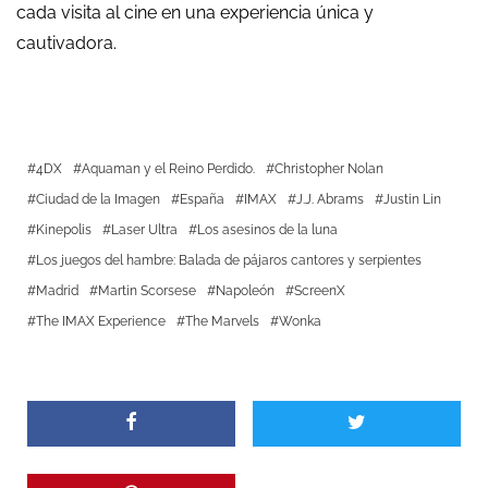
cada visita al cine en una experiencia única y
cautivadora.
4DX
Aquaman y el Reino Perdido.
Christopher Nolan
Ciudad de la Imagen
España
IMAX
J.J. Abrams
Justin Lin
Kinepolis
Laser Ultra
Los asesinos de la luna
Los juegos del hambre: Balada de pájaros cantores y serpientes
Madrid
Martin Scorsese
Napoleón
ScreenX
The IMAX Experience
The Marvels
Wonka