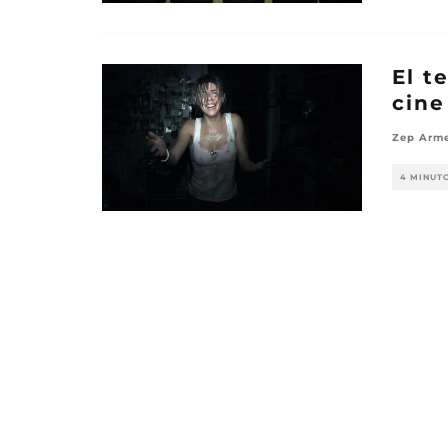
El t
cine
Zep Arm
4 MINUT