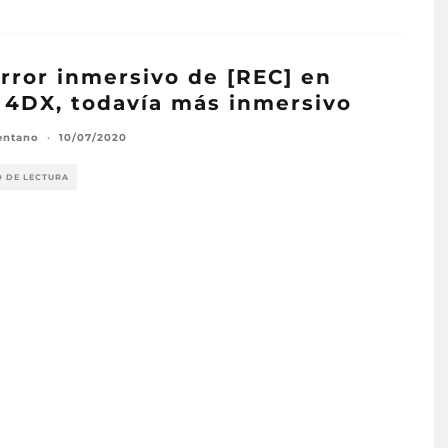
error inmersivo de [REC] en
 4DX, todavía más inmersivo
entano
·
10/07/2020
O DE LECTURA