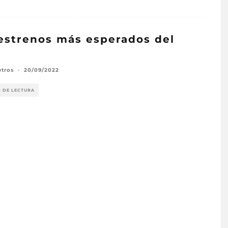
estrenos más esperados del
3
etros
·
20/09/2022
O DE LECTURA