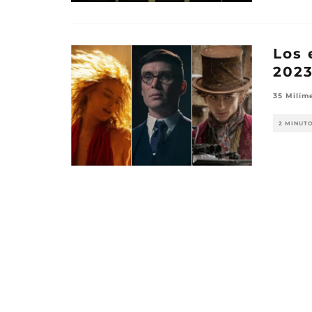
Los 
202
35 Milím
2 MINUT