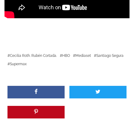
Cecilia Roth. Rubén Cortada.
HBO
Mediaset
Santiago Segura
Supermax