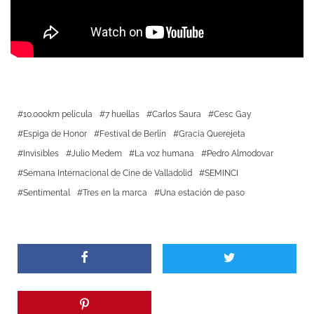
10.000km película
7 huellas
Carlos Saura
Cesc Gay
Espiga de Honor
Festival de Berlín
Gracia Querejeta
Invisibles
Julio Medem
La voz humana
Pedro Almodovar
Semana Internacional de Cine de Valladolid
SEMINCI
Sentimental
Tres en la marca
Una estación de paso