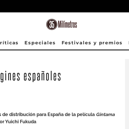
ríticas
Especiales
Festivales y premios
 gines españoles
 de distribución para España de la película
Gintama
por Yuichi Fukuda