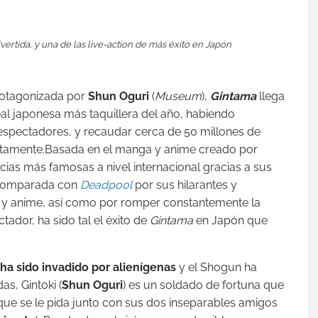
ertida, y una de las live-action de más éxito en Japón
rotagonizada por
Shun Oguri
(
Museum
),
Gintama
llega
eal japonesa más taquillera del año, habiendo
e espectadores, y recaudar cerca de 50 millones de
ntamente.
Basada en el manga y anime creado por
cias más famosas a nivel internacional gracias a sus
. Comparada con
Deadpool
por sus hilarantes y
 y anime, así como por romper constantemente la
ador, ha sido tal el éxito de
Gintama
en Japón que
ha sido invadido por alienígenas
y el Shogun ha
s, Gintoki (
Shun Oguri
) es un soldado de fortuna que
ue se le pida junto con sus dos inseparables amigos