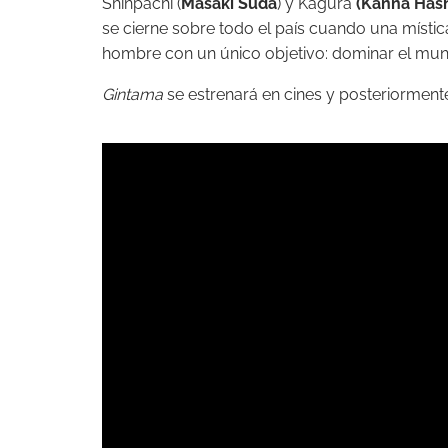
Shinpachi (
Masaki Suda
) y Kagura
(Kanna Has
se cierne sobre todo el país cuando una místi
hombre con un único objetivo: dominar el mu
Gintama
se estrenará en cines y posteriormente