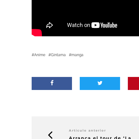
Anime
Gintama
manga
Artículo anterior
Arranca el tour de ‘La