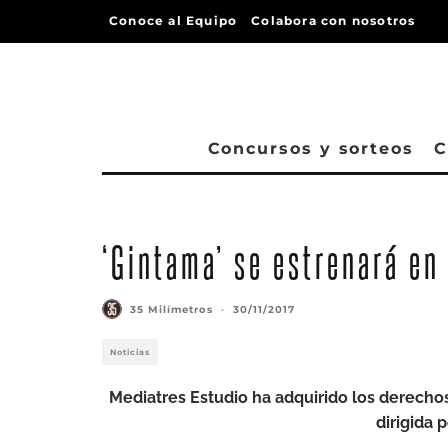
Conoce al Equipo
Colabora con nosotros
Concursos y sorteos
C
‘Gintama’ se estrenará en
35 Milímetros
·
30/11/2017
Noticias
Mediatres Estudio ha adquirido los derechos
dirigida 