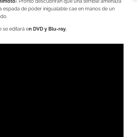
himoto
). Pronto descubrirán que una terrible amenaza
ca espada de poder inigualable cae en manos de un
ndo.
 se editará e
n DVD y Blu-ray.