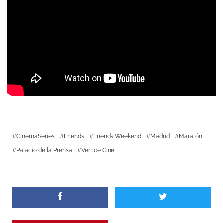
CinemaSeries
Friends
Friends Weekend
Madrid
Maratón
Palacio de la Prensa
Vertice Cine