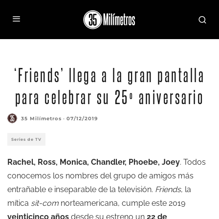
‘Friends’ llega a la gran pantalla
para celebrar su 25º aniversario
35 Milímetros
·
07/12/2019
Series de TV
Rachel, Ross, Monica, Chandler, Phoebe, Joey
. Todos
conocemos los nombres del grupo de amigos más
entrañable e inseparable de la televisión.
Friends
, la
mítica
sit-com
norteamericana, cumple este 2019
veinticinco años
desde su estreno un
22 de