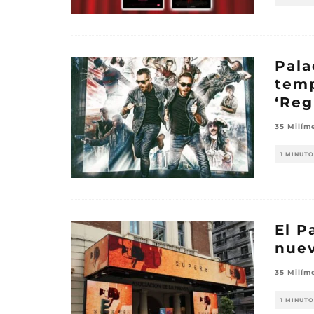
Pala
temp
‘Reg
35 Milím
1 MINUTO
El P
nuev
35 Milím
1 MINUTO