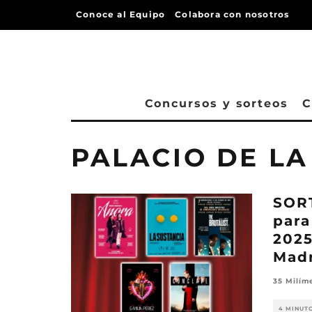
Conoce al Equipo
Colabora con nosotros
Concursos y sorteos
C
PALACIO DE LA
SOR
para
2025
Mad
35 Milím
4 MINUT