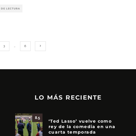
 DE LECTURA
3
…
6
LO MÁS RECIENTE
8.5
‘Ted Lasso’ vuelve como
rey de la comedia en una
cuarta temporada