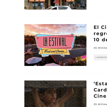
El C
regr
10 d
35 Milím
1 MINUTO
‘Est
Card
Cine
35 Milím