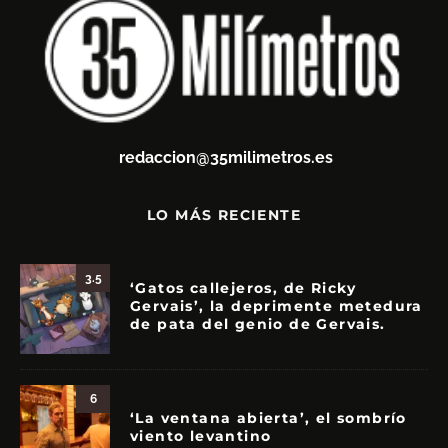
redaccion@35milimetros.es
LO MÁS RECIENTE
3.5
‘Gatos callejeros, de Ricky
Gervais’, la deprimente metedura
de pata del genio de Gervais.
6
‘La ventana abierta’, el sombrío
viento levantino