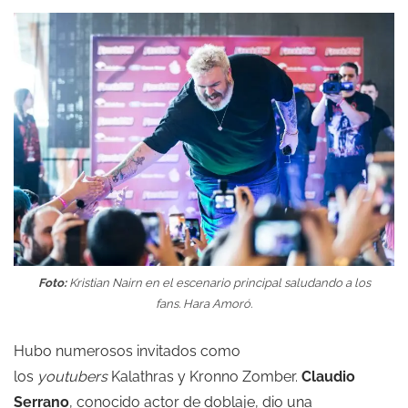
Foto:
Kristian Nairn en el escenario principal saludando a los
fans. Hara Amoró.
Hubo numerosos invitados como
los
youtubers
Kalathras y Kronno Zomber.
Claudio
Serrano
, conocido actor de doblaje, dio una