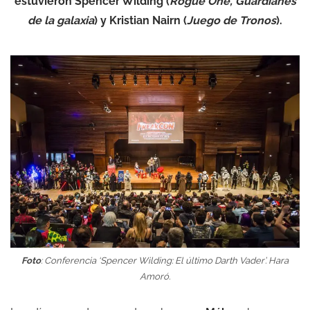
estuvieron Spencer Wilding (
Rogue One, Guardianes
de la galaxia
) y Kristian Nairn (
Juego de Tronos
).
Foto
: Conferencia ‘Spencer Wilding: El último Darth Vader’. Hara
Amoró.