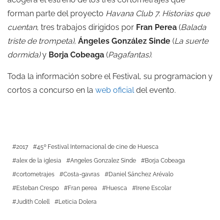
forman parte del proyecto
Havana Club 7. Historias que
cuentan
, tres trabajos dirigidos por
Fran Perea
(
Balada
triste de trompeta)
,
Ángeles González Sinde
(
La suerte
dormida)
y
Borja Cobeaga
(
Pagafantas).
Toda la información sobre el Festival, su programacion y
cortos a concurso en la
web oficial
del evento.
2017
45º Festival Internacional de cine de Huesca
alex de la iglesia
Angeles Gonzalez Sinde
Borja Cobeaga
cortometrajes
Costa-gavras
Daniel Sánchez Arévalo
Esteban Crespo
Fran perea
Huesca
Irene Escolar
Judith Colell
Leticia Dolera