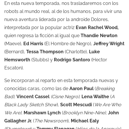
En esta nueva temporada, nos trasladaremos con los
robots al mundo real, al de los humanos, para vivir una
nueva aventura liderada por la androide Dolores,
interpretada por la popular actriz
Evan Rachel Wood,
quien regresa la ficción al igual que
Thandie Newton
(Maeve),
Ed Harris
(El Hombre de Negro),
Jeffrey Wright
(Bernard),
Tessa Thompson
(Charlotte),
Luke
Hemsworth
(Stubbs) y
Rodrigo Santoro
(Hector
Escaton).
Se incorporan al reparto en esta temporada nuevas y
conocidas caras, como las de
Aaron Paul
(
Breaking
Bad)
,
Vincent Cassel
(Cisne Negro)
,
Lena Waithe
(
A
Black Lady Sketch Show
),
Scott Mescudi
(
We Are Who
We Are),
Marshawn Lynch
(
Brooklyn Nine-Nine),
John
Gallagher Jr.
(
The Newsroom
),
Michael Ealy
(Stumptown
) y
Tommy Flanagan
(
Hijos de la Anarquía).