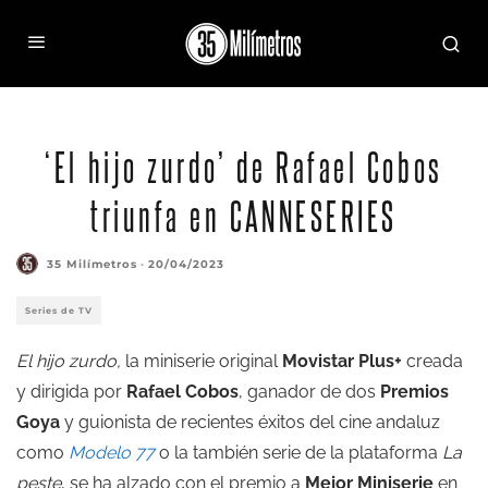
‘El hijo zurdo’ de Rafael Cobos
triunfa en CANNESERIES
35 Milímetros
·
20/04/2023
Series de TV
El hijo zurdo,
la miniserie original
Movistar Plus+
creada
y dirigida por
Rafael Cobos
, ganador de dos
Premios
Goya
y guionista de recientes éxitos del cine andaluz
como
Modelo 77
o la también serie de la plataforma
La
peste
, se ha alzado con el premio a
Mejor Miniserie
en