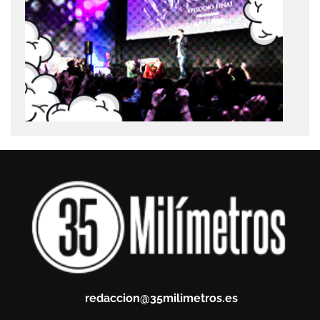
redaccion@35milimetros.es