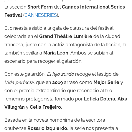
la sección
Short Form
del
Cannes International Series
Festival
(
CANNESERIES
).
El cineasta asistió a la gala de clausura del festival,
celebrada en el
Grand Théâtre Lumière
de la ciudad
francesa, junto con la actriz protagonista de la ficción, la
también sevillana
María León
. Ambos se subían al
escenario para recoger el galardón.
Con este galardón,
El hijo zurdo
recoge el testigo de
Vida perfecta
,
que en
2019
arrasó como
Mejor Serie
y
con el premio extraordinario que reconoció al trío
femenino protagonista formado por
Leticia Dolera, Aixa
Villagrán
y
Celia Freijeiro
.
Basada en la novela homónima de la escritora
onubense
Rosario Izquierdo
, la serie nos presenta a