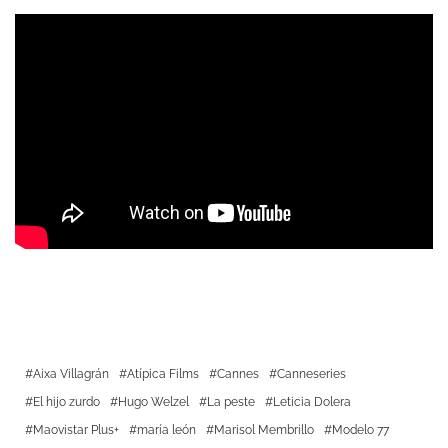
Aixa Villagrán
Atípica Films
Cannes
Canneseries
El hijo zurdo
Hugo Welzel
La peste
Leticia Dolera
Maovistar Plus+
maría león
Marisol Membrillo
Modelo 77