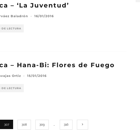
ica – ‘La Juventud’
rváez Baladrón
·
16/01/2016
O DE LECTURA
ica – Hana-Bi: Flores de Fuego
vajas Ortiz
·
15/01/2016
O DE LECTURA
307
308
309
…
316