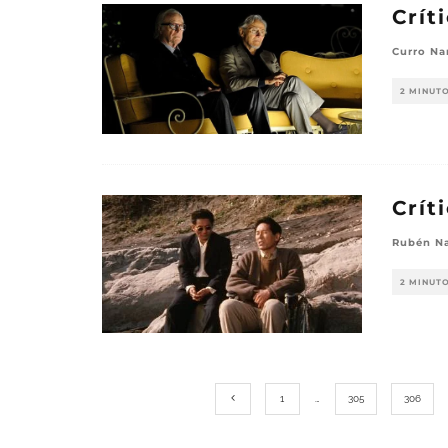
Crít
Curro Na
2 MINUT
Crít
Rubén Na
2 MINUT
1
…
305
306