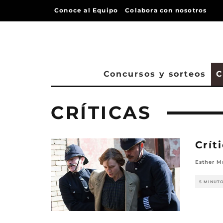
Conoce al Equipo
Colabora con nosotros
Concursos y sorteos
C
CRÍTICAS
Crít
Esther M
5 MINUT