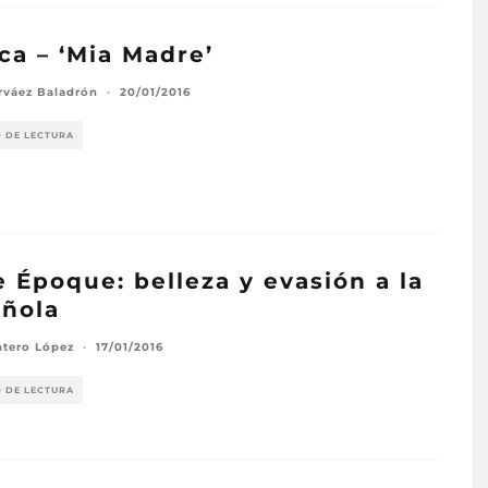
ica – ‘Mia Madre’
rváez Baladrón
·
20/01/2016
O DE LECTURA
e Époque: belleza y evasión a la
ñola
ntero López
·
17/01/2016
O DE LECTURA