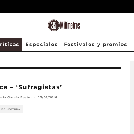
ríticas
Especiales
Festivales y premios
ica – ‘Sufragistas’
aría García Pastor
·
23/01/2016
O DE LECTURA