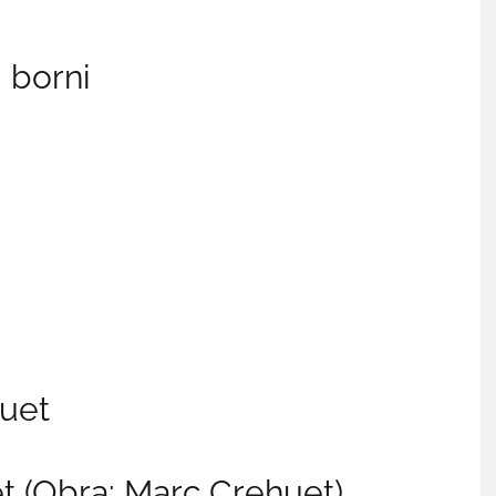
i borni
huet
t (Obra: Marc Crehuet)