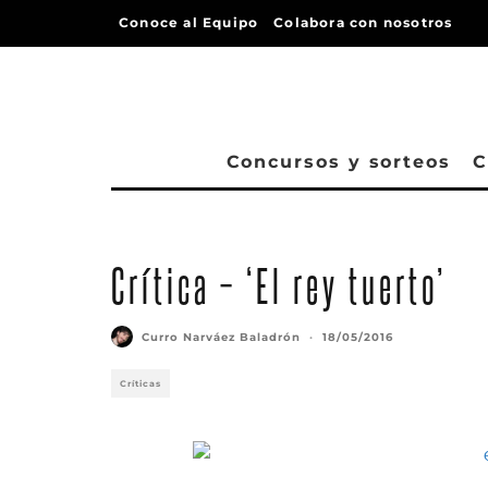
Conoce al Equipo
Colabora con nosotros
Concursos y sorteos
C
Crítica – ‘El rey tuerto’
Curro Narváez Baladrón
·
18/05/2016
Críticas