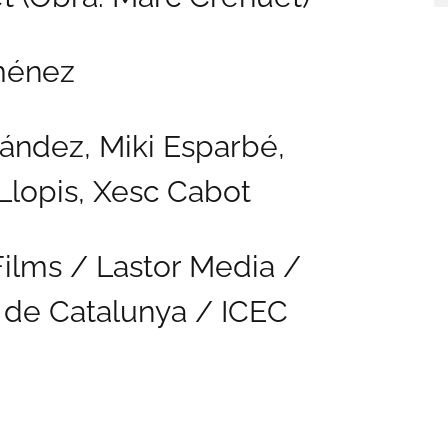
iménez
ández, Miki Esparbé,
Llopis, Xesc Cabot
Films / Lastor Media /
ió de Catalunya / ICEC