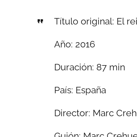
Título original: El re
Año: 2016
Duración: 87 min
País: España
Director: Marc Cre
Guión: Marc Crehue