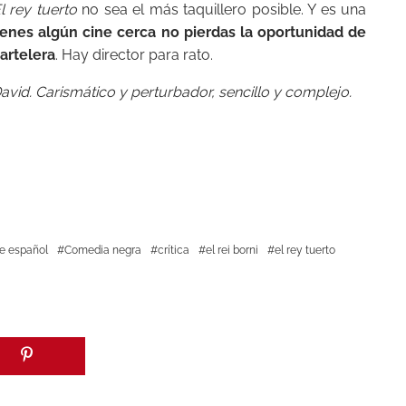
l rey tuerto
no sea el más taquillero posible. Y es una
tienes algún cine cerca no pierdas la oportunidad de
artelera
. Hay director para rato.
vid. Carismático y perturbador, sencillo y complejo.
e español
Comedia negra
crítica
el rei borni
el rey tuerto