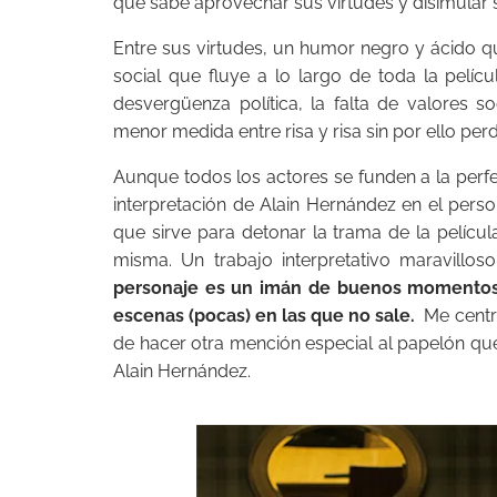
que sabe aprovechar sus virtudes y disimular 
Entre sus virtudes, un humor negro y ácido qu
social que fluye a lo largo de toda la pelícu
desvergüenza política, la falta de valores 
menor medida entre risa y risa sin por ello per
Aunque todos los actores se funden a la perfe
interpretación de Alain Hernández en el perso
que sirve para detonar la trama de la películ
misma. Un trabajo interpretativo maravillo
personaje es un imán de buenos momentos d
escenas (pocas) en las que no sale.
Me centro
de hacer otra mención especial al papelón qu
Alain Hernández.