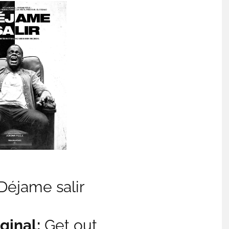
Déjame salir
ginal:
Get out