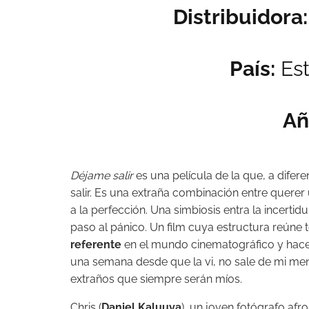
Distribuidora:
País:
Est
Añ
Déjame salir
es una película de la que, a difer
salir. Es una extraña combinación entre quere
a la perfección. Una simbiosis entra la incert
paso al pánico. Un film cuya estructura reúne t
referente
en el mundo cinematográfico y hacer
una semana desde que la vi, no sale de mi me
extraños que siempre serán míos.
Chris (
Daniel Kaluuya
), un joven fotógrafo af