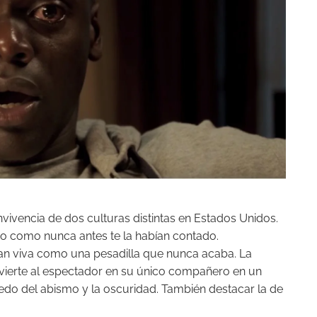
nvivencia de dos culturas distintas en Estados Unidos.
mo como nunca antes te la habían contado.
Tan viva como una pesadilla que nunca acaba. La
nvierte al espectador en su único compañero en un
miedo del abismo y la oscuridad. También destacar la de