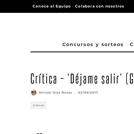
Conoce al Equipo
Colabora con nosotros
Concursos y sorteos
C
Crítica – ‘Déjame salir’ (
Miriam Díaz Rosas
·
02/06/2017
Críticas