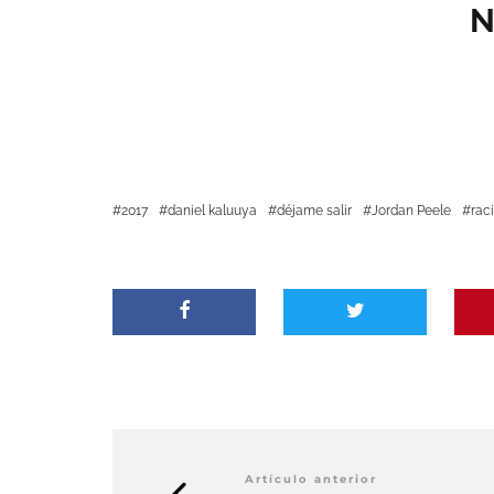
N
2017
daniel kaluuya
déjame salir
Jordan Peele
rac
Artículo anterior