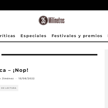
ríticas
Especiales
Festivales y premios
ica – ¡Nop!
o Jiménez
·
15/08/2022
O DE LECTURA