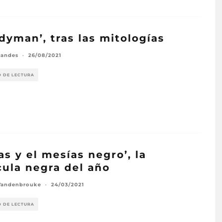
dyman’, tras las mitologías
randes
·
26/08/2021
O DE LECTURA
as y el mesías negro’, la
cula negra del año
Vandenbrouke
·
24/03/2021
O DE LECTURA