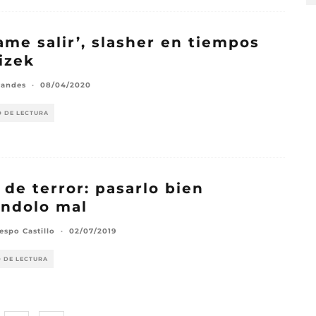
ame salir’, slasher en tiempos
izek
randes
·
08/04/2020
O DE LECTURA
 de terror: pasarlo bien
ndolo mal
espo Castillo
·
02/07/2019
O DE LECTURA