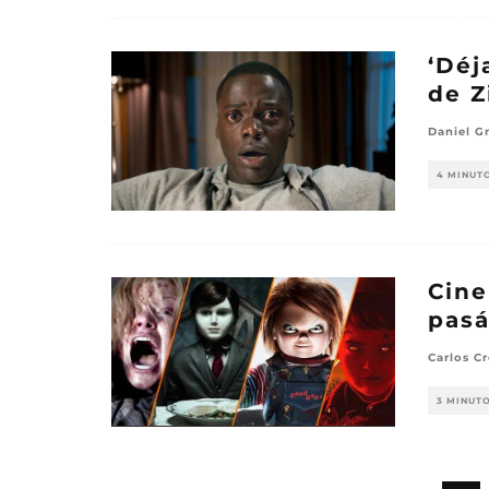
‘Déj
de Z
Daniel G
4 MINUT
Cine
pasá
Carlos Cr
3 MINUT