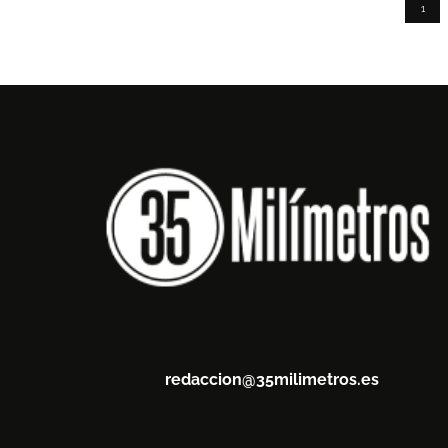
1
redaccion@35milimetros.es