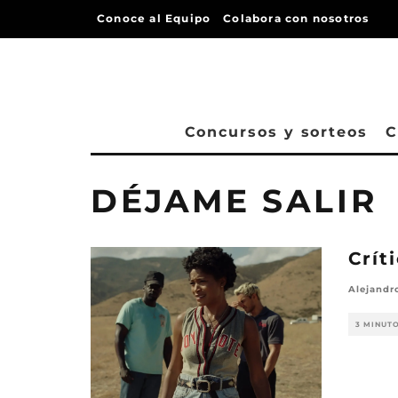
Conoce al Equipo
Colabora con nosotros
Concursos y sorteos
C
DÉJAME SALIR
Crít
Alejandr
3 MINUT