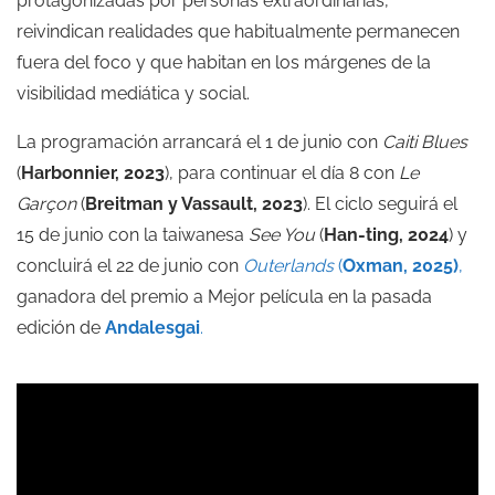
protagonizadas por personas extraordinarias,
reivindican realidades que habitualmente permanecen
fuera del foco y que habitan en los márgenes de la
visibilidad mediática y social.
La programación arrancará el 1 de junio con
Caiti Blues
(
Harbonnier, 2023
), para continuar el día 8 con
Le
Garçon
(
Breitman y Vassault, 2023
). El ciclo seguirá el
15 de junio con la taiwanesa
See You
(
Han-ting, 2024
) y
concluirá el 22 de junio con
Outerlands
(
Oxman, 2025)
,
ganadora del premio a Mejor película en la pasada
edición de
Andalesgai
.