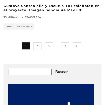
Gustavo Santaolalla y Escuela TAI colaboran en
el proyecto ‘Imagen Sonora de Madrid’
35 Milímetros
·
17/05/2024
1 MINUTO DE LECTURA
1
2
3
…
5
Buscar
Buscar