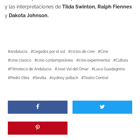
y las interpretaciones de
Tilda Swinton, Ralph Fiennes
y
Dakota Johnson.
andalucía
Cegados por el sol
ciclos de cine
Cine
cine clasico
cine contemporáneo
cine experimental
Cultura
Filmoteca de Andalucia
José Val del Omar
Luca Guadagnino
Pedro Oléa
Sevilla
sydney pollack
Teatro Central