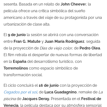
sesenta. Basada en un relato de
John Cheeve
r, la
película ofrece una crítica simbólica del sueño
americano a través del viaje de su protagonista por una
urbanización de clase alta.
El
9 de junio
la sesión se abrirá con una conversación
entre
Fran G. Matute
y
Juan María Rodríguez
, seguida
de la proyección de
Días de viejo color
, de
Pedro Olea
.
El film retrata el despertar de nuevas formas de libertad
en la
España
del desarrollismo turístico, con
Torremolinos
como espacio simbólico de
transformación social.
El ciclo concluirá el
16 de junio
con la proyección de
Cegados por el sol
, de
Luca Guadagnino
, remake de
La
piscina
de
Jacques Deray.
Presentada en el
Festival de
Venecia
, la película destaca por su atmósfera sensorial