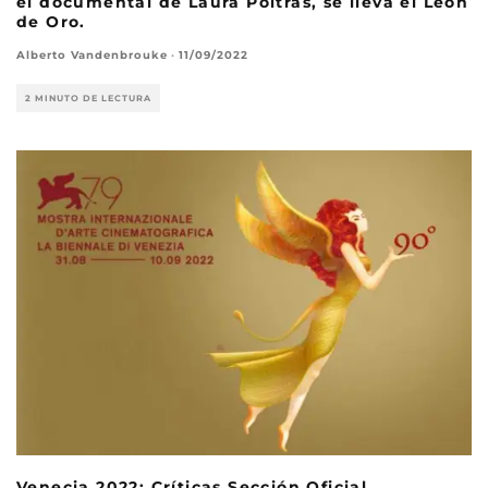
el documental de Laura Poitras, se lleva el León
de Oro.
Alberto Vandenbrouke
·
11/09/2022
2 MINUTO DE LECTURA
Venecia 2022: Críticas Sección Oficial