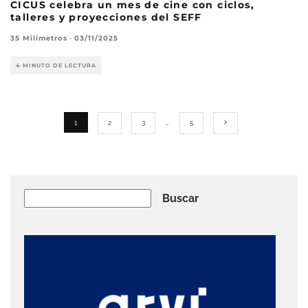
CICUS celebra un mes de cine con ciclos,
talleres y proyecciones del SEFF
35 Milímetros
·
03/11/2025
4 MINUTO DE LECTURA
1
2
3
…
5
Buscar
Buscar