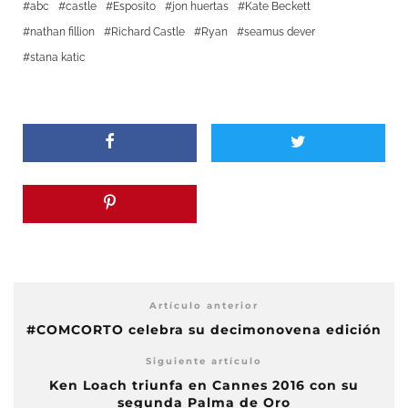
abc
castle
Esposito
jon huertas
Kate Beckett
nathan fillion
Richard Castle
Ryan
seamus dever
stana katic
Artículo anterior
#COMCORTO celebra su decimonovena edición
Siguiente artículo
Ken Loach triunfa en Cannes 2016 con su
segunda Palma de Oro