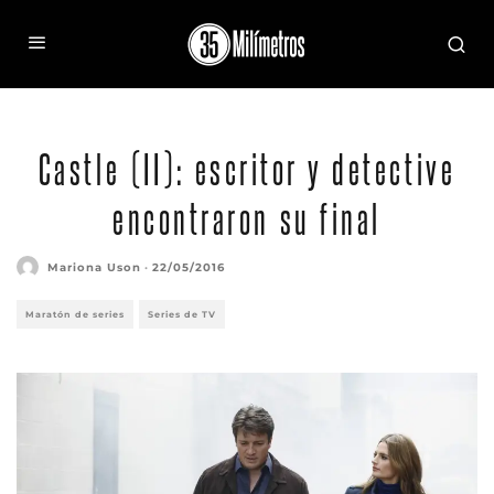
Castle (II): escritor y detective
encontraron su final
Mariona Uson
·
22/05/2016
Maratón de series
Series de TV