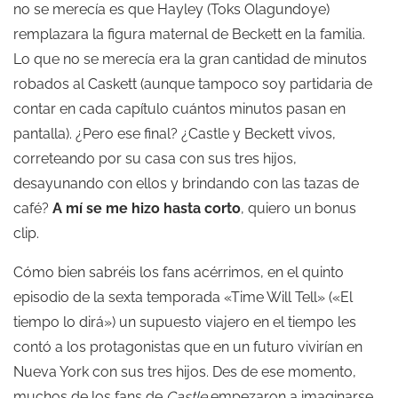
no se merecía es que Hayley (Toks Olagundoye)
remplazara la figura maternal de Beckett en la familia.
Lo que no se merecía era la gran cantidad de minutos
robados al Caskett (aunque tampoco soy partidaria de
contar en cada capítulo cuántos minutos pasan en
pantalla). ¿Pero ese final? ¿Castle y Beckett vivos,
correteando por su casa con sus tres hijos,
desayunando con ellos y brindando con las tazas de
café?
A mí se me hizo hasta corto
, quiero un bonus
clip.
Cómo bien sabréis los fans acérrimos, en el quinto
episodio de la sexta temporada «Time Will Tell» («El
tiempo lo dirá») un supuesto viajero en el tiempo les
contó a los protagonistas que en un futuro vivirían en
Nueva York con sus tres hijos. Des de ese momento,
muchos de los fans de
Castle
empezaron a imaginarse