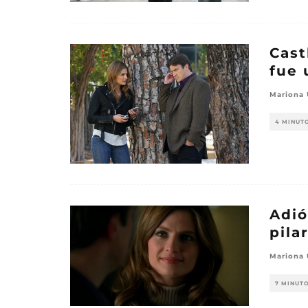
Cast
fue 
Mariona
4 MINUT
Adió
pila
Mariona
7 MINUT