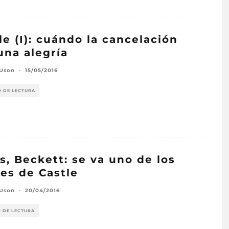
le (I): cuándo la cancelación
una alegría
 Uson
·
15/05/2016
O DE LECTURA
s, Beckett: se va uno de los
res de Castle
 Uson
·
20/04/2016
O DE LECTURA