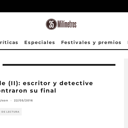
ríticas
Especiales
Festivales y premios
le (II): escritor y detective
ntraron su final
 Uson
·
22/05/2016
O DE LECTURA