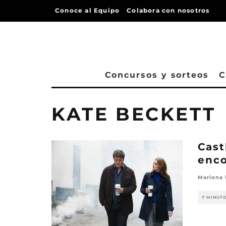
Conoce al Equipo
Colabora con nosotros
Concursos y sorteos
C
KATE BECKETT
Cast
enco
Mariona
7 MINUT