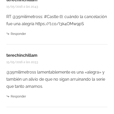
15/05/2016 a las 20:43
RT @35milimetross: #Castle (I): cuándo la cancelación
fue una alegría
https://t.co/I3k4OMw9pS
Responder
terechinchillam
15/05/2016 a las 20:53
@35milimetross lamentablemente es una «alegra» y
también un alivio de que no sigan arruinando la serie
que tanto amamos.
Responder