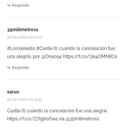
Responder
35milimetross
18/05/2016 a las 21:01
#Lomásleído #Castle (I): cuándo la cancelación fue
una alegría, por @Ona094
https://t.co/I3k4OMNKOs
Responder
sarux
19/05/2016 a las 15:37
Castle (I): cuándo la cancelación fue una alegría
https://t.co/Z7tg6oFai4
vía @35milimetross