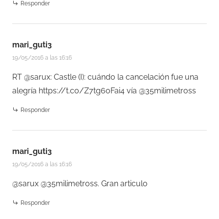
Responder
mari_guti3
19/05/2016 a las 16:16
RT @sarux: Castle (I): cuándo la cancelación fue una
alegría
https://t.co/Z7tg6oFai4
vía @35milimetross
Responder
mari_guti3
19/05/2016 a las 16:16
@sarux @35milimetross. Gran articulo
Responder