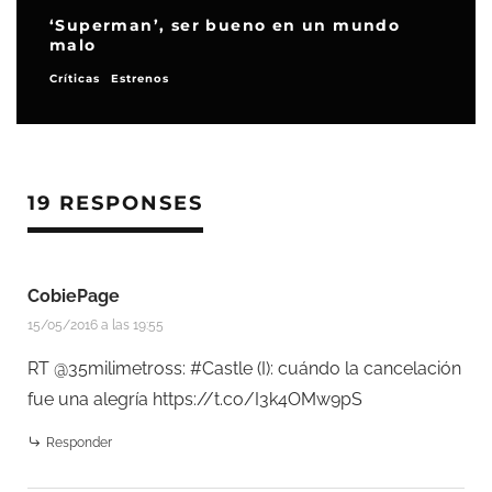
Agatha Raisin atrapa criminales en
COSMO
Series de TV
19 RESPONSES
CobiePage
15/05/2016 a las 19:55
RT @35milimetross: #Castle (I): cuándo la cancelación
fue una alegría
https://t.co/I3k4OMw9pS
Responder