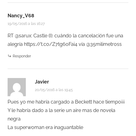
Nancy_V68
19/05/2016 a las 16:27
RT @sarux: Castle (I): cuándo la cancelación fue una
alegría
https://t.co/Z7tg6oFai4
vía @35milimetross
Responder
Javier
20/05/2016 a las 19:45
Pues yo me habría cargado a Beckett hace tiempo¡¡¡
Y le habría dado a la serie un aire mas de novela
negra
La superwoman era inaguantable