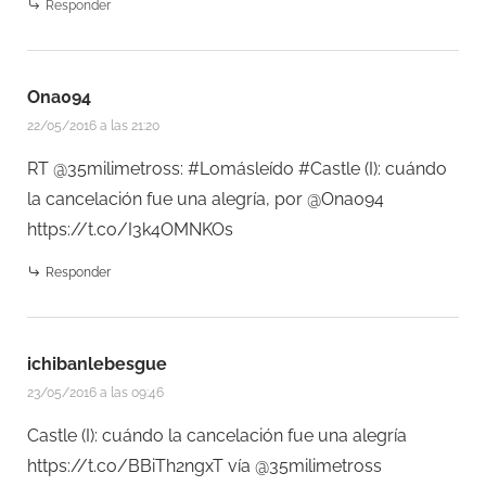
Responder
Ona094
22/05/2016 a las 21:20
RT @35milimetross: #Lomásleído #Castle (I): cuándo
la cancelación fue una alegría, por @Ona094
https://t.co/I3k4OMNKOs
Responder
ichibanlebesgue
23/05/2016 a las 09:46
Castle (I): cuándo la cancelación fue una alegría
https://t.co/BBiTh2ngxT
vía @35milimetross