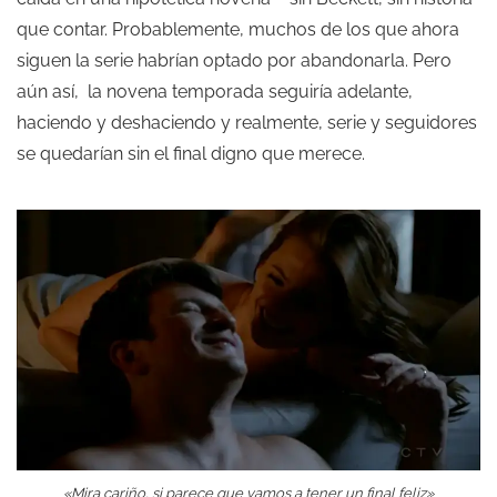
que contar. Probablemente, muchos de los que ahora
siguen la serie habrían optado por abandonarla. Pero
aún así, la novena temporada seguiría adelante,
haciendo y deshaciendo y realmente, serie y seguidores
se quedarían sin el final digno que merece.
«Mira cariño, si parece que vamos a tener un final feliz»