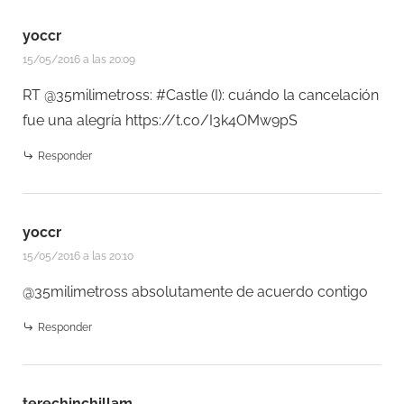
yoccr
15/05/2016 a las 20:09
RT @35milimetross: #Castle (I): cuándo la cancelación
fue una alegría
https://t.co/I3k4OMw9pS
Responder
yoccr
15/05/2016 a las 20:10
@35milimetross absolutamente de acuerdo contigo
Responder
terechinchillam