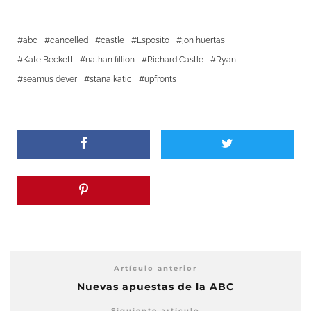
abc
cancelled
castle
Esposito
jon huertas
Kate Beckett
nathan fillion
Richard Castle
Ryan
seamus dever
stana katic
upfronts
Artículo anterior
Nuevas apuestas de la ABC
Siguiente artículo