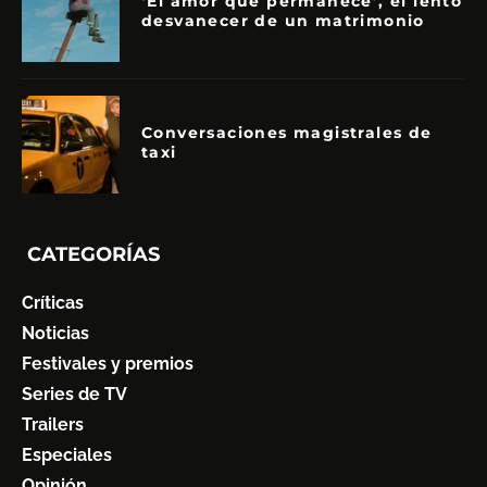
‘El amor que permanece’, el lento
desvanecer de un matrimonio
Conversaciones magistrales de
taxi
CATEGORÍAS
Críticas
Noticias
Festivales y premios
Series de TV
Trailers
Especiales
Opinión