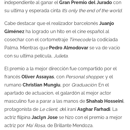
independiente al ganar el
Gran Premio del Jurado
con
su ultima y esperada cinta
It’s only the end of the world.
Cabe destacar que el realizador barcelonés
Juanjo
Giménez
ha logrado un hito en el cine español al
cosechar con el cortometraje
Timecode
la codiciada
Palma. Mientras qu
e
Pedro Almodovar
se va de vacio
con su ultima película,
Julieta.
El premio a la mejor dirección fue compartido por el
francés
Oliver Assayas
, con
Personal shopper,
y el
rumano
Christian Mungiu
, por
Graduación.
En el
apartado de actuacion, el galardón al mejor actor
masculino fue a parar a las manos de
Shahab Hosseini
,
protagonista de
Le client, d
el iraní
Asghar Farhadi
. La
actriz filipina
Jaclyn Jose
se hizo con el premio a mejor
actriz por
Ma’ Rosa,
de Brillante Mendoza.