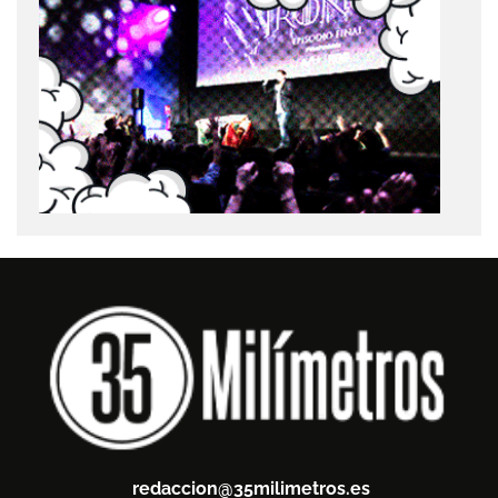
redaccion@35milimetros.es