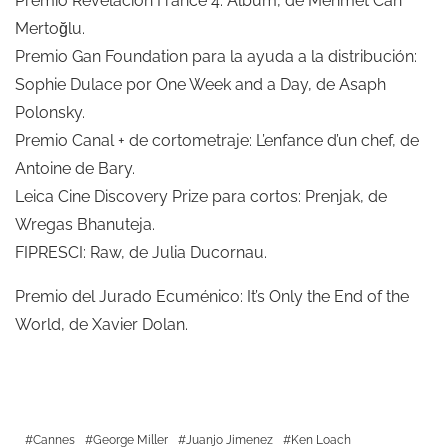
Premio Revelación France 4: Album, de Mehmet Can
Mertoğlu.
Premio Gan Foundation para la ayuda a la distribución:
Sophie Dulace por One Week and a Day, de Asaph
Polonsky.
Premio Canal + de cortometraje: L’enfance d’un chef, de
Antoine de Bary.
Leica Cine Discovery Prize para cortos: Prenjak, de
Wregas Bhanuteja.
FIPRESCI: Raw, de Julia Ducornau.
Premio del Jurado Ecuménico: It’s Only the End of the
World, de Xavier Dolan.
Cannes
George Miller
Juanjo Jimenez
Ken Loach