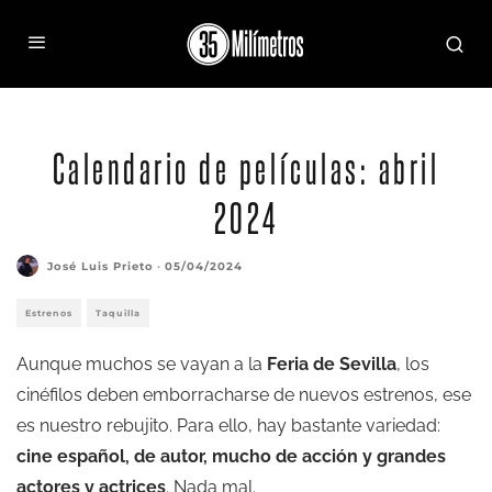
Kristen Dunst en 'Civil war' (Garland, 2024)
Calendario de películas: abril
2024
José Luis Prieto
·
05/04/2024
Estrenos
Taquilla
Aunque muchos se vayan a la
Feria de Sevilla
, los
cinéfilos deben emborracharse de nuevos estrenos, ese
es nuestro rebujito. Para ello, hay bastante variedad:
cine español, de autor, mucho de acción y grandes
actores y actrices
. Nada mal.