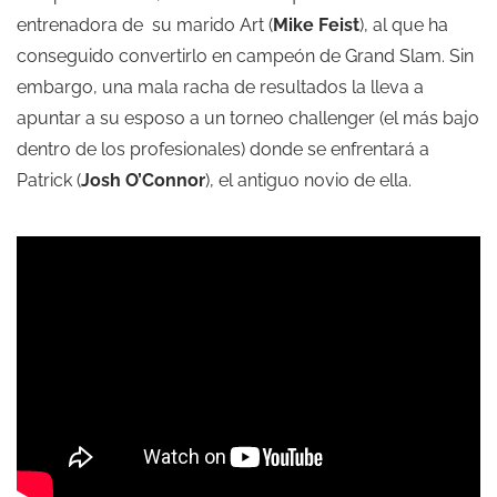
entrenadora de su marido Art (
Mike Feist
), al que ha
conseguido convertirlo en campeón de Grand Slam. Sin
embargo, una mala racha de resultados la lleva a
apuntar a su esposo a un torneo challenger (el más bajo
dentro de los profesionales) donde se enfrentará a
Patrick (
Josh O’Connor
), el antiguo novio de ella.