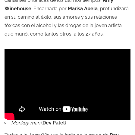
cantantes británicas de los últimos tiempos:
Amy
Winehouse
. Encarnada por
Marisa Abela
, profundizará
en su camino al éxito, sus amores y sus relaciones
tóxicas con el alcohol y las drogas de la joven artista
que murió, como tantos otros, a los 27 años.
Monkey man
(
Dev Patel
)