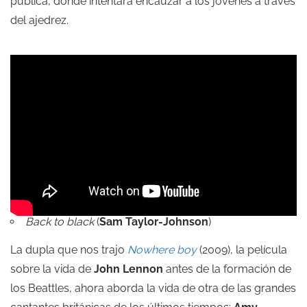
pública, donde intentará encauzar a los jóvenes a través
del ajedrez.
Back to black
(
Sam Taylor-Johnson
)
La dupla que nos trajo
Nowhere boy
(2009), la película
sobre la vida de
John Lennon
antes de la formación de
los Beattles, ahora aborda la vida de otra de las grandes