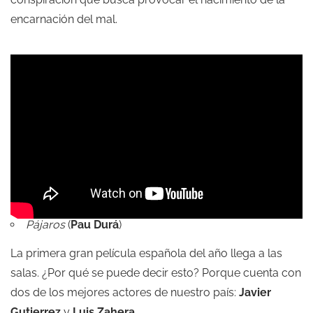
encarnación del mal.
Pájaros
(
Pau Durá
)
La primera gran película española del año llega a las
salas. ¿Por qué se puede decir esto? Porque cuenta con
dos de los mejores actores de nuestro país:
Javier
Gutierrez
y
Luis Zahera
.