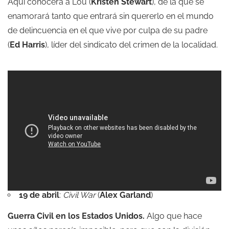
Aquí conocerá a Lou (
Kristen Stewart
), de la que se
enamorará tanto que entrará sin quererlo en el mundo
de delincuencia en el que vive por culpa de su padre
(
Ed Harris
), líder del sindicato del crimen de la localidad.
19 de abril
:
Civil War
(
Alex Garland
)
Guerra Civil en los Estados Unidos.
Algo que hace