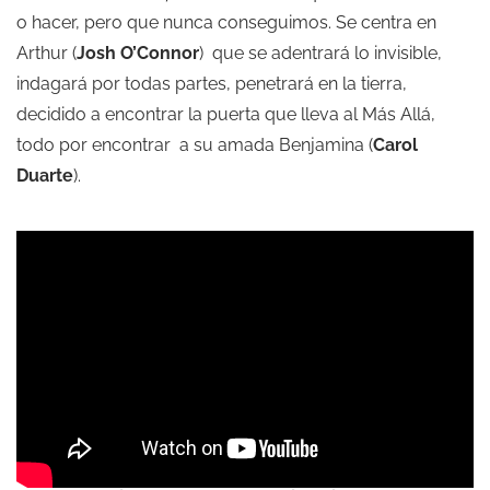
o hacer, pero que nunca conseguimos. Se centra en
Arthur (
Josh O’Connor
) que se adentrará lo invisible,
indagará por todas partes, penetrará en la tierra,
decidido a encontrar la puerta que lleva al Más Allá,
todo por encontrar a su amada Benjamina (
Carol
Duarte
).