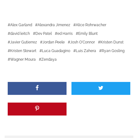
Alex Garland
Alexandra Jimenez
Alice Rohrwacher
david leitch
Dev Patel
ed Harris
Emily Blunt
Javier Gutierrez
Jordan Peele
Josh O'Connor
Kristen Dunst
Kristen Stewart
Luca Guadagino
Luis Zahera
Ryan Gosling
Wagner Moura
Zendaya