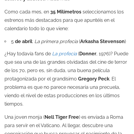
Como cada mes, en
35 Milímetros
seleccionamos los
estrenos más destacados para que apuntéis en el
calendario todo lo que viene:
5
de abril
:
La primera profecía
(
Arkasha Stevenson
)
¿Hay todavía fans de
La profecia
(
Donner
, 1976)? Puede
que sea una de las grandes olvidadas del cine de terror
de los 70, pero es, sin duda, una buena película
protagonizada por el grandísimo
Gregory Peck
. El
problema es que no parece necesaria una precuela,
viendo el nivel de estas producciones en los últimos
tiempos.
Una joven monja (
Nell Tiger Free
) es enviada a Roma
para servir en el Vaticano. Al llegar, descubre una
conspiración que busca provocar el nacimiento de la