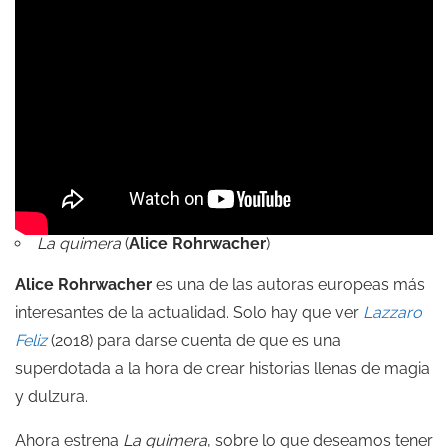
La quimera
(
Alice Rohrwacher
)
Alice Rohrwacher
es una de las autoras europeas más
interesantes de la actualidad. Solo hay que ver
Lazzaro
Feliz
(2018) para darse cuenta de que es una
superdotada a la hora de crear historias llenas de magia
y dulzura.
Ahora estrena
La quimera
, sobre lo que deseamos tener