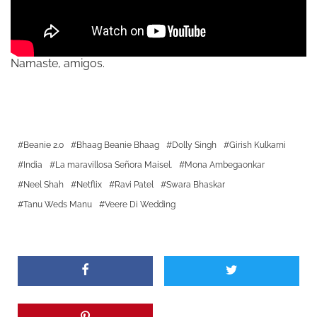
Namaste, amigos.
Beanie 2.0
Bhaag Beanie Bhaag
Dolly Singh
Girish Kulkarni
India
La maravillosa Señora Maisel.
Mona Ambegaonkar
Neel Shah
Netflix
Ravi Patel
Swara Bhaskar
Tanu Weds Manu
Veere Di Wedding