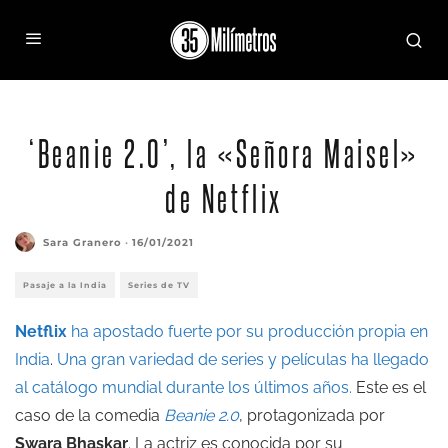
‘Beanie 2.0’, la «Señora Maisel»
de Netflix
Sara Granero
·
16/01/2021
Pasaje a la India
Series de TV
Netflix
ha apostado fuerte por su producción propia en
India
.
Una gran variedad de series y películas ha llegado
al catálogo mundial durante los últimos años.
Este es el
caso de la comedia
Beanie 2.0
, protagonizada por
Swara Bhaskar
. La actriz es conocida por su