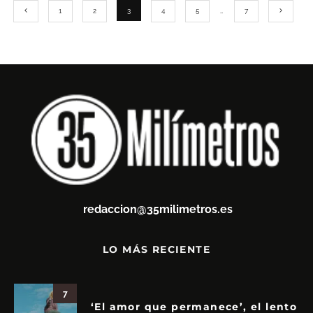
1
2
3
4
5
…
7
redaccion@35milimetros.es
LO MÁS RECIENTE
7
‘El amor que permanece’, el lento