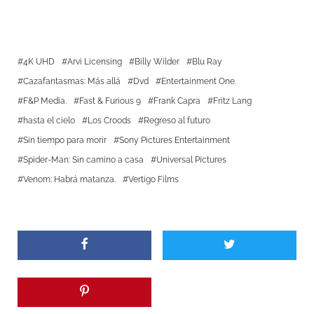
4K UHD
Arvi Licensing
Billy Wilder
Blu Ray
Cazafantasmas: Más allá
Dvd
Entertainment One.
F&P Media.
Fast & Furious 9
Frank Capra
Fritz Lang
hasta el cielo
Los Croods
Regreso al futuro
Sin tiempo para morir
Sony Pictures Entertainment
Spider-Man: Sin camino a casa
Universal Pictures
Venom: Habrá matanza.
Vertigo Films